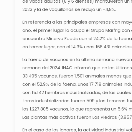
de vacas adultas (8 y 6 dientes) mantuvieron un r
2023 y la de vaquillonas se redujo un -4,8%.
En referencia a las principales empresas con mayo
año, el primer lugar lo ocupa el Grupo Marfrig co
encuentra Minerva Foods con el 24,2% de la faena
en tercer lugar, con el 14,3% unos 166.431 animale
La faena de vacunos en la última semana nuevam
semana del 2024. INAC informó que en los últimos 7
33.495 vacunos, fueron 1.501 animales menos que e
con el 52.9% de la faena, unos 17.719 animales ind
con 15.142 hembras industrializadas, de las cuales 
toros industrializados fueron 509 y los terneros f
los 1.227.805 vacunos, lo que representa un 5.6%
Las plantas más activas fueron Las Piedras (3.957)
En el caso de los lanares, la actividad industrial 