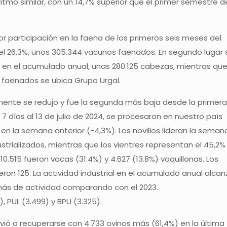
itmo similar, con un 14,7% superior que el primer semestre d
r participación en la faena de los primeros seis meses del
n el 26,3%, unos 305.344 vacunos faenados. En segundo lugar 
 en el acumulado anual, unas 280.125 cabezas, mientras qu
s faenados se ubica Grupo Urgal.
ente se redujo y fue la segunda más baja desde la primera
 días al 13 de julio de 2024, se procesaron en nuestro país
n la semana anterior (-4,3%). Los novillos lideran la seman
ustrializados, mientras que los vientres representan el 45,2%
10.515 fueron vacas (31.4%) y 4.627 (13.8%) vaquillonas. Los
ueron 125. La actividad industrial en el acumulado anual alcan
 más de actividad comparando con el 2023.
, PUL (3.499) y BPU (3.325).
volvió a recuperarse con 4.733 ovinos más (61,4%) en la última