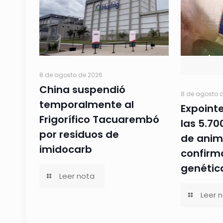
8 de agosto de 2026
China suspendió
8 de agosto 
temporalmente al
Expoint
Frigorífico Tacuarembó
las 5.70
por residuos de
de anim
imidocarb
confirma
genétic
Leer nota
Leer 