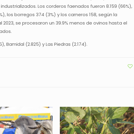
industrializados. Los corderos faenados fueron 8.159 (66%),
%), los borregos 374 (3%) y los carneros 158, según la
al 2023, se procesaron un 39.9% menos de ovinos hasta el
ados.
, Bamidal (2.825) y Las Piedras (2.174).