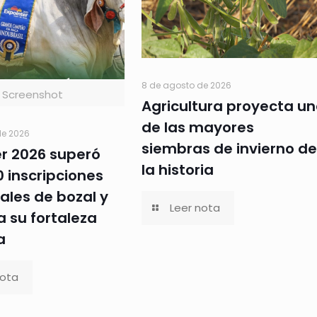
8 de agosto de 2026
Screenshot
Agricultura proyecta u
de las mayores
de 2026
siembras de invierno de
er 2026 superó
la historia
0 inscripciones
ales de bozal y
Leer nota
 su fortaleza
a
nota