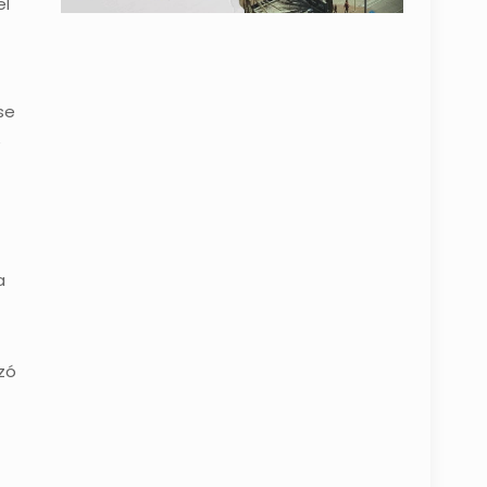
el
se
e
a
zó