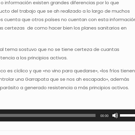
 información existen grandes diferencias por lo que
ucto del trabajo que se ah realizado a lo largo de muchos
s cuenta que otros países no cuentan con esta información
s certezas de como hacer bien los planes sanitarios en
al tema sostuvo que no se tiene certeza de cuantas
tencia a los principios activos.
o es cíclico y que «no vino para quedarse», «los fríos tienen
ntrolar una Garrapata que se nos ah escapado», además
parásito a generado resistencia a más principios activos.
Utiliza
00:00
las
teclas