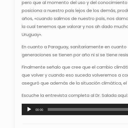
pero que al momento del uso y del conocimiento o
posiciona a nuestro país lejos de los demás, prod
años, «cuando salimos de nuestro país, nos damo
la cual tenemos que valorar y nos ah dado mucha
Uruguay».
En cuanto a Paraguay, sanitariamente en cuanto 
generaciones se tienen por año ni si se tiene resis
Finalmente señalo que cree que el cambio climátic
que volver y cuando eso suceda volveremos a co
aseguró que además de la situación climática, el 
Escuche la entrevista completa al Dr. Salada aquí:
Reproductor
00:00
de
audio