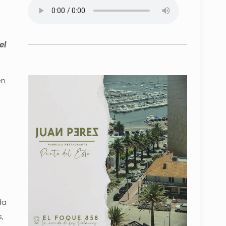
el
en
da
,