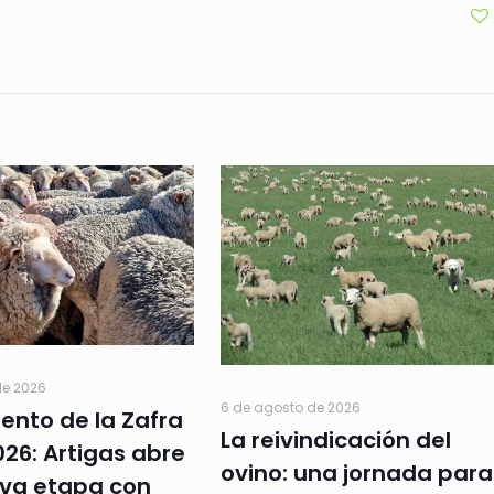
de
flecha
arriba/a
para
aument
o
disminu
el
volume
de 2026
6 de agosto de 2026
ento de la Zafra
La reivindicación del
26: Artigas abre
ovino: una jornada para
va etapa con