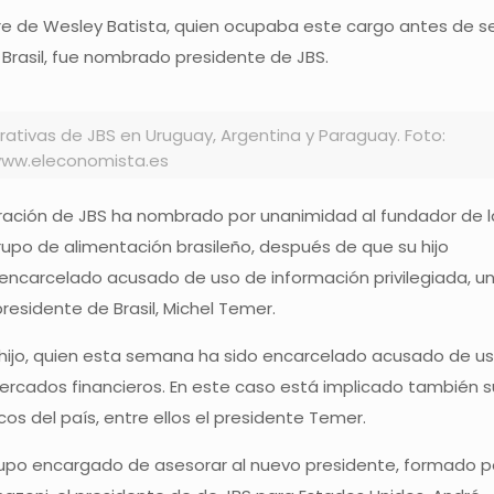
re de Wesley Batista, quien ocupaba este cargo antes de s
Brasil, fue nombrado presidente de JBS.
ativas de JBS en Uruguay, Argentina y Paraguay. Foto:
www.eleconomista.es
tración de JBS ha nombrado por unanimidad al fundador de l
rupo de alimentación brasileño, después de que su hijo
encarcelado acusado de uso de información privilegiada, u
residente de Brasil, Michel Temer.
su hijo, quien esta semana ha sido encarcelado acusado de u
mercados financieros. En este caso está implicado también s
os del país, entre ellos el presidente Temer.
rupo encargado de asesorar al nuevo presidente, formado p