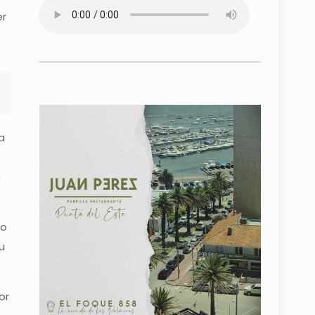
er
a
n
so
u
or