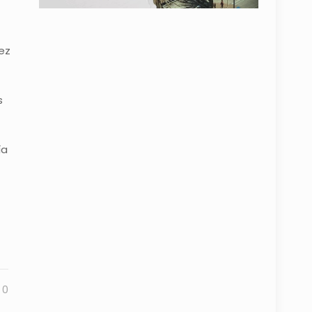
ez
s
ía
0