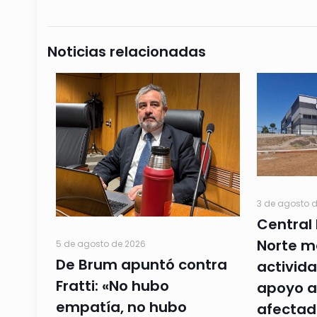
Noticias relacionadas
3 de agosto 
Central 
Norte m
5 de agosto de 2026
De Brum apuntó contra
activida
Fratti: «No hubo
apoyo a
empatía, no hubo
afectad