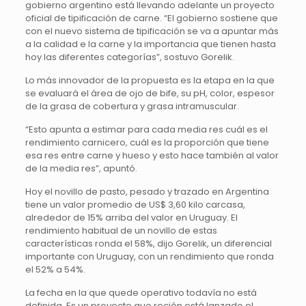
gobierno argentino está llevando adelante un proyecto
oficial de tipificación de carne. “El gobierno sostiene que
con el nuevo sistema de tipificación se va a apuntar más
a la calidad e la carne y la importancia que tienen hasta
hoy las diferentes categorías”, sostuvo Gorelik.
Lo más innovador de la propuesta es la etapa en la que
se evaluará el área de ojo de bife, su pH, color, espesor
de la grasa de cobertura y grasa intramuscular.
“Esto apunta a estimar para cada media res cuál es el
rendimiento carnicero, cuál es la proporción que tiene
esa res entre carne y hueso y esto hace también al valor
de la media res”, apuntó.
Hoy el novillo de pasto, pesado y trazado en Argentina
tiene un valor promedio de US$ 3,60 kilo carcasa,
alrededor de 15% arriba del valor en Uruguay. El
rendimiento habitual de un novillo de estas
características ronda el 58%, dijo Gorelik, un diferencial
importante con Uruguay, con un rendimiento que ronda
el 52% a 54%.
La fecha en la que quede operativo todavía no está
definida. Es un proyecto que recién está lanzado el