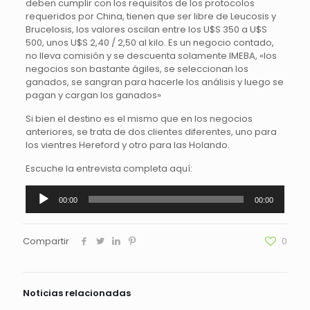
deben cumplir con los requisitos de los protocolos
requeridos por China, tienen que ser libre de Leucosis y
Brucelosis, los valores oscilan entre los U$S 350 a U$S
500, unos U$S 2,40 / 2,50 al kilo. Es un negocio contado,
no lleva comisión y se descuenta solamente IMEBA, «los
negocios son bastante ágiles, se seleccionan los
ganados, se sangran para hacerle los análisis y luego se
pagan y cargan los ganados»
Si bien el destino es el mismo que en los negocios
anteriores, se trata de dos clientes diferentes, uno para
los vientres Hereford y otro para las Holando.
Escuche la entrevista completa aquí:
Reproductor
00:00
00:00
de
audio
Compartir
0
Noticias relacionadas