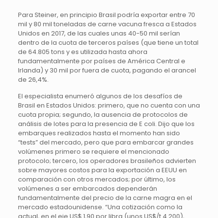
Para Steiner, en principio Brasil podría exportar entre 70
mil y 80 mil toneladas de carne vacuna fresca a Estados
Unidos en 2017, de las cuales unas 40-50 mil serían
dentro de la cuota de terceros países (que tiene un total
de 64.805 tons y es utilizada hasta ahora
fundamentalmente por países de América Central e
Irlanda) y 30 mil por fuera de cuota, pagando el arancel
de 26,4%.
El especialista enumeró algunos de los desafíos de
Brasil en Estados Unidos: primero, que no cuenta con una
cuota propia; segundo, la ausencia de protocolos de
análisis de lotes para la presencia de E coli. Dijo que los
embarques realizados hasta el momento han sido
“tests” del mercado, pero que para embarcar grandes
volúmenes primero se requiere el mencionado
protocolo; tercero, los operadores brasileños advierten
sobre mayores costos para la exportación a EEUU en
comparación con otros mercados; por último, los
volúmenes a ser embarcados dependerán
fundamentalmente del precio de la carne magra en el
mercado estadounidense. “Una cotización como la
actual, en el eje US$ 1,90 por libra (unos US$/t 4.200),