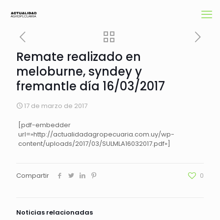
Remate realizado en
meloburne, syndey y
fremantle día 16/03/2017
17 de marzo de 2017
[pdf-embedder
url=»http://actualidadagropecuaria.com.uy/wp-
content/uploads/2017/03/SULMLA16032017.pdf»]
Compartir
0
Noticias relacionadas