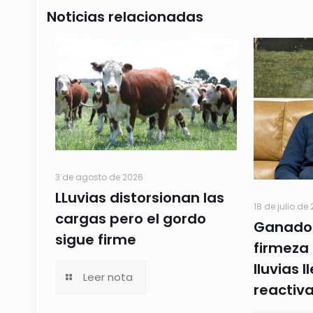
Noticias relacionadas
3 de agosto de 2026
LLuvias distorsionan las
18 de julio de
cargas pero el gordo
Ganado
sigue firme
firmeza
lluvias 
Leer nota
reactiva