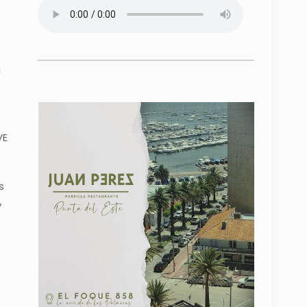
a
VE
s
y