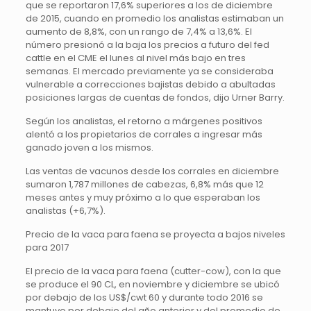
que se reportaron 17,6% superiores a los de diciembre
de 2015, cuando en promedio los analistas estimaban un
aumento de 8,8%, con un rango de 7,4% a 13,6%. El
número presionó a la baja los precios a futuro del fed
cattle en el CME el lunes al nivel más bajo en tres
semanas. El mercado previamente ya se consideraba
vulnerable a correcciones bajistas debido a abultadas
posiciones largas de cuentas de fondos, dijo Urner Barry.
Según los analistas, el retorno a márgenes positivos
alentó a los propietarios de corrales a ingresar más
ganado joven a los mismos.
Las ventas de vacunos desde los corrales en diciembre
sumaron 1,787 millones de cabezas, 6,8% más que 12
meses antes y muy próximo a lo que esperaban los
analistas (+6,7%).
Precio de la vaca para faena se proyecta a bajos niveles
para 2017
El precio de la vaca para faena (cutter-cow), con la que
se produce el 90 CL, en noviembre y diciembre se ubicó
por debajo de los US$/cwt 60 y durante todo 2016 se
mantuvo por debajo del año anterior y del promedio de