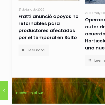
21 de julio de 2026
28 de mayo d
Fratti anunció apoyos no
Operado
retornables para
autorid
productores afectados
acuerdo 
por el temporal en Salto
Hortícol
una nue
Leer nota
Leer 
Hecho en el Sur