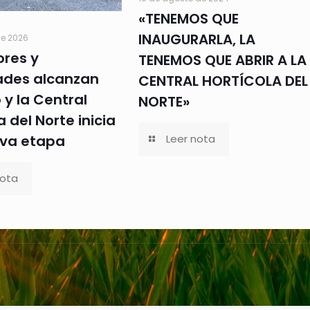
«TENEMOS QUE
INAUGURARLA, LA
e 2026
res y
TENEMOS QUE ABRIR A LA
ades alcanzan
CENTRAL HORTÍCOLA DEL
y la Central
NORTE»
a del Norte inicia
Leer nota
va etapa
nota