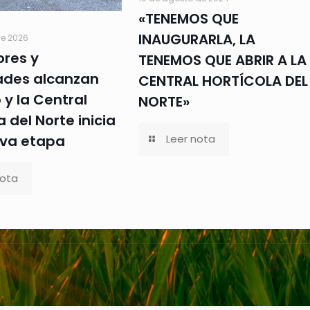
«TENEMOS QUE
INAUGURARLA, LA
e 2026
res y
TENEMOS QUE ABRIR A LA
ades alcanzan
CENTRAL HORTÍCOLA DEL
y la Central
NORTE»
a del Norte inicia
Leer nota
va etapa
nota