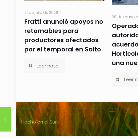
21 de julio de 2026
28 de mayo d
Fratti anunció apoyos no
Operado
retornables para
autorid
productores afectados
acuerdo 
por el temporal en Salto
Hortícol
una nue
Leer nota
Leer 
Hecho en el Sur