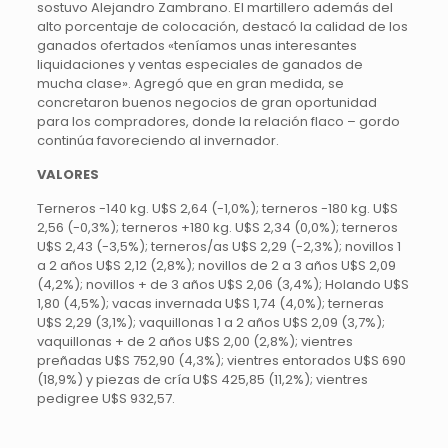
sostuvo Alejandro Zambrano. El martillero además del
alto porcentaje de colocación, destacó la calidad de los
ganados ofertados «teníamos unas interesantes
liquidaciones y ventas especiales de ganados de
mucha clase». Agregó que en gran medida, se
concretaron buenos negocios de gran oportunidad
para los compradores, donde la relación flaco – gordo
continúa favoreciendo al invernador.
VALORES
Terneros -140 kg. U$S 2,64 (-1,0%); terneros -180 kg. U$S
2,56 (-0,3%); terneros +180 kg. U$S 2,34 (0,0%); terneros
U$S 2,43 (-3,5%); terneros/as U$S 2,29 (-2,3%); novillos 1
a 2 años U$S 2,12 (2,8%); novillos de 2 a 3 años U$S 2,09
(4,2%); novillos + de 3 años U$S 2,06 (3,4%); Holando U$S
1,80 (4,5%); vacas invernada U$S 1,74 (4,0%); terneras
U$S 2,29 (3,1%); vaquillonas 1 a 2 años U$S 2,09 (3,7%);
vaquillonas + de 2 años U$S 2,00 (2,8%); vientres
preñadas U$S 752,90 (4,3%); vientres entorados U$S 690
(18,9%) y piezas de cría U$S 425,85 (11,2%); vientres
pedigree U$S 932,57.