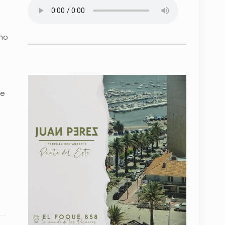
ano
se