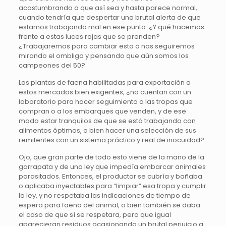
acostumbrando a que así sea y hasta parece normal,
cuando tendría que despertar una brutal alerta de que
estamos trabajando mal en ese punto. ¿Y qué hacemos
frente a estas luces rojas que se prenden?
¿Trabajaremos para cambiar esto o nos seguiremos
mirando el ombligo y pensando que aún somos los
campeones del 50?
Las plantas de faena habilitadas para exportación a
estos mercados bien exigentes, ¿no cuentan con un
laboratorio para hacer seguimiento a las tropas que
compran o a los embarques que venden, y de ese
modo estar tranquilos de que se está trabajando con
alimentos óptimos, o bien hacer una selección de sus
remitentes con un sistema práctico y real de inocuidad?
Ojo, que gran parte de todo esto viene de la mano de la
garrapata y de una ley que impedía embarcar animales
parasitados. Entonces, el productor se cubría y bañaba
o aplicaba inyectables para “limpiar” esa tropa y cumplir
la ley, y no respetaba las indicaciones de tiempo de
espera para faena del animal, o bien también se daba
el caso de que sí se respetara, pero que igual
aparecieran residuos ocasionando un brutal perjuicio a