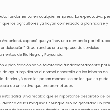
specto fundamental en cualquier empresa. La expectativa, pe
que los agricultores ya hayan comenzado a planificarse y
e de Greenland, expresó que ya “hay una demanda por trilla, co
anticipación”. Greenland es una empresa de servicios
tamentos de Rio Negro y Paysandú.
ción y planificación se ve favorecida fundamentalmente por l
 de agua impidieron el normal desarrollo de las labores de
ria disminuyó para los pocos momentos en los que se pudo
ficacia de un cultivo que era prometedor.
esta zafra, Silva recalcó que el importante desarrollo de lo
l avance de las maquinas. “Aunque ello no generaría un gra
 segunda bastante considerable, que va a permitir prolonga