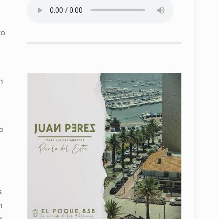
ro
n
a
s
n
r