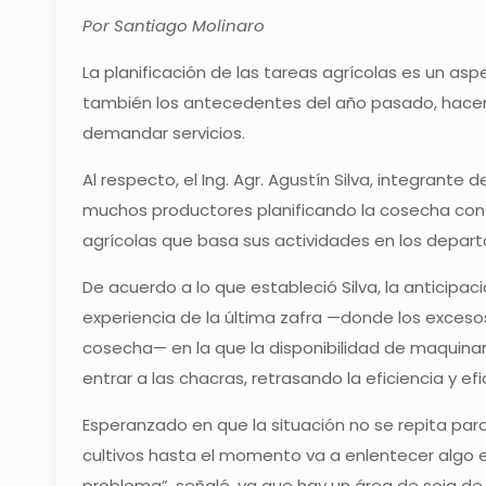
Por Santiago Molinaro
La planificación de las tareas agrícolas es un a
también los antecedentes del año pasado, hacen 
demandar servicios.
Al respecto, el Ing. Agr. Agustín Silva, integrant
muchos productores planificando la cosecha con 
agrícolas que basa sus actividades en los depar
De acuerdo a lo que estableció Silva, la anticipa
experiencia de la última zafra —donde los excesos
cosecha— en la que la disponibilidad de maquina
entrar a las chacras, retrasando la eficiencia y e
Esperanzado en que la situación no se repita para 
cultivos hasta el momento va a enlentecer algo e
problema”, señaló, ya que hay un área de soja de