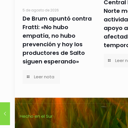
Central 
Norte m
5 de agosto de 2026
De Brum apuntó contra
activida
Fratti: «No hubo
apoyo a
empatía, no hubo
afectad
prevención y hoy los
tempor
productores de Salto
Leer 
siguen esperando»
Leer nota
Hecho en el Sur