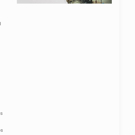
l
os
os