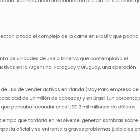
ercado. Además, hubo novedades en el caso de sobornos q
fectan a todo el complejo de la carne en Brasil y que podría
a venta de unidades de JBS a Minerva que contemplaba el
ctivos en la Argentina, Paraguay y Uruguay, una operación
ón de JBS de vender activos en Irlanda (Moy Park, empresa de
capacidad de un millón de cabezas) y en Brasil (un porcentaj
lo que pensaba recaudar unos USD 2 mil millones de dólares.
 tiempo que tardaría en resolverse, generan sombras sobre 
tía oficial y se enfrenta a graves problemas judiciales e