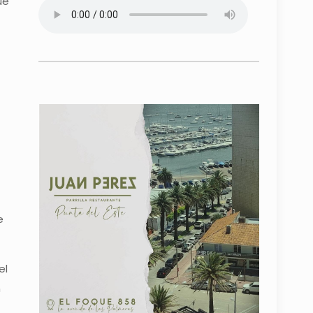
ue
e
el
n