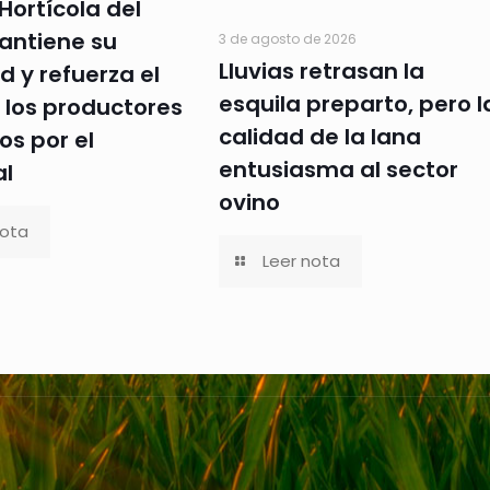
Hortícola del
antiene su
3 de agosto de 2026
Lluvias retrasan la
d y refuerza el
esquila preparto, pero l
 los productores
calidad de la lana
os por el
entusiasma al sector
al
ovino
nota
Leer nota