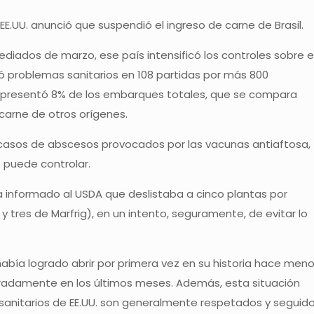
 EE.UU. anunció que suspendió el ingreso de carne de Brasil.
diados de marzo, ese país intensificó los controles sobre e
ó problemas sanitarios en 108 partidas por más 800
epresentó 8% de los embarques totales, que se compara
arne de otros orígenes.
a casos de abscesos provocados por las vacunas antiaftosa,
 puede controlar.
abía informado al USDA que deslistaba a cinco plantas por
 tres de Marfrig), en un intento, seguramente, de evitar lo
había logrado abrir por primera vez en su historia hace men
radamente en los últimos meses. Además, esta situación
s sanitarios de EE.UU. son generalmente respetados y seguid