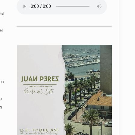
el
el
te
a
s