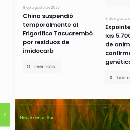
8 de agosto de 2026
China suspendió
8 de agosto 
temporalmente al
Expoint
Frigorífico Tacuarembó
las 5.70
por residuos de
de anim
imidocarb
confirma
genétic
Leer nota
Leer 
Hecho en el Sur