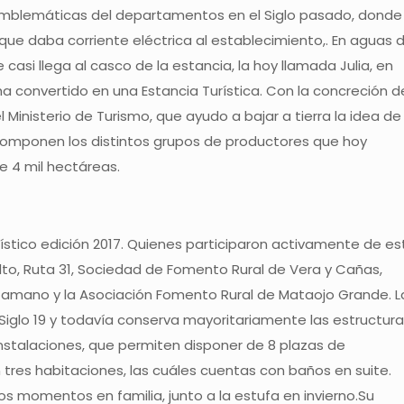
 emblemáticas del departamentos en el Siglo pasado, donde
, que daba corriente eléctrica al establecimiento,. En aguas d
asi llega al casco de la estancia, la hoy llamada Julia, en
 ha convertido en una Estancia Turística. Con la concreción d
 Ministerio de Turismo, que ayudo a bajar a tierra la idea de
componen los distintos grupos de productores que hoy
e 4 mil hectáreas.
ístico edición 2017. Quienes participaron activamente de es
to, Ruta 31, Sociedad de Fomento Rural de Vera y Cañas,
Camano y la Asociación Fomento Rural de Mataojo Grande. L
Siglo 19 y todavía conserva mayoritariamente las estructura
instalaciones, que permiten disponer de 8 plazas de
res habitaciones, las cuáles cuentas con baños en suite.
los momentos en familia, junto a la estufa en invierno.Su