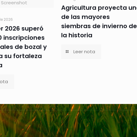
Screenshot
Agricultura proyecta u
de las mayores
de 2026
siembras de invierno de
er 2026 superó
la historia
0 inscripciones
ales de bozal y
Leer nota
 su fortaleza
a
nota