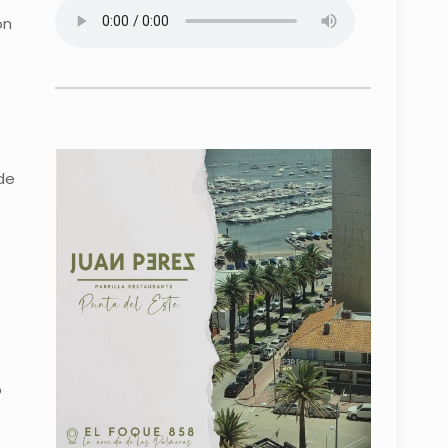
on
de
o