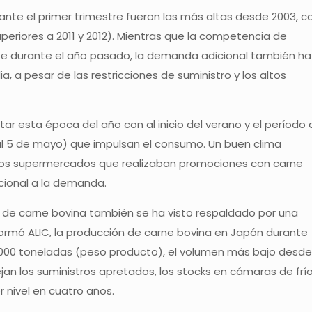
nte el primer trimestre fueron las más altas desde 2003, c
eriores a 2011 y 2012). Mientras que la competencia de
 durante el año pasado, la demanda adicional también ha
, a pesar de las restricciones de suministro y los altos
r esta época del año con al inicio del verano y el período 
 al 5 de mayo) que impulsan el consumo. Un buen clima
 los supermercados que realizaban promociones con carne
cional a la demanda.
s de carne bovina también se ha visto respaldado por una
nformó ALIC, la producción de carne bovina en Japón durante
4.000 toneladas (peso producto), el volumen más bajo desde
ejan los suministros apretados, los stocks en cámaras de frí
nivel en cuatro años.