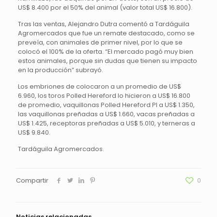
US$ 8.400 por el 50% del animal (valor total US$ 16.800).
Tras las ventas, Alejandro Dutra comentó a Tardáguila
Agromercados que fue un remate destacado, como se
preveía, con animales de primer nivel, por lo que se
colocó el 100% de la oferta. “El mercado pagó muy bien
estos animales, porque sin dudas que tienen su impacto
en la producción” subrayó.
Los embriones de colocaron a un promedio de US$
6.960, los toros Polled Hereford lo hicieron a US$ 16.800
de promedio, vaquillonas Polled Hereford PI a US$ 1.350,
las vaquillonas preñadas a US$ 1.660, vacas preñadas a
US$ 1.425, receptoras preñadas a US$ 5.010, y terneras a
US$ 9.840.
Tardáguila Agromercados.
Compartir
0
Noticias relacionadas