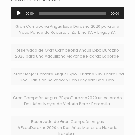
Reproductor
00:00
00:00
de
audio
‪Gran Campeona Angus Expo Durazno 2020 para una
Vaca Parida de Roberto J. Zerbino SA – Lingay SA
Reservada de Gran Campeona Angus Expo Durazno
2020 para una Vaquillona Mayor de Ricardo Laborde ‬
Tercer Mejor Hembra Angus Expo Durazno 2020 para una
Soc. Gan. San Salvador y San Gregorio Soc. Gan.‬
Gran Campeón Angus #ExpoDurazno2020 un colorado
Dos Años Mayor de Victoria Perez Pardavila ‬
Reservado de Gran Campeón Angus
#ExpoDurazno2020 un Dos Años Menor de Nazario
Irazabal. ‬