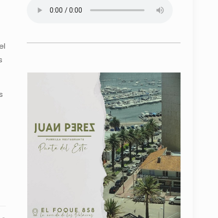
el
s
s