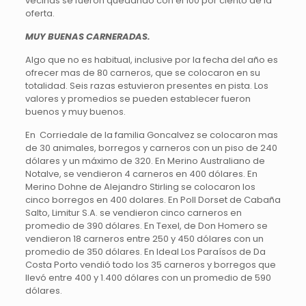
vecinas se fueron quedando con el 100 por ciento de la
oferta.
MUY BUENAS CARNERADAS.
Algo que no es habitual, inclusive por la fecha del año es
ofrecer mas de 80 carneros, que se colocaron en su
totalidad. Seis razas estuvieron presentes en pista. Los
valores y promedios se pueden establecer fueron
buenos y muy buenos.
En Corriedale de la familia Goncalvez se colocaron mas
de 30 animales, borregos y carneros con un piso de 240
dólares y un máximo de 320. En Merino Australiano de
Notalve, se vendieron 4 carneros en 400 dólares. En
Merino Dohne de Alejandro Stirling se colocaron los
cinco borregos en 400 dolares. En Poll Dorset de Cabaña
Salto, Limitur S.A. se vendieron cinco carneros en
promedio de 390 dólares. En Texel, de Don Homero se
vendieron 18 carneros entre 250 y 450 dólares con un
promedio de 350 dólares. En Ideal Los Paraísos de Da
Costa Porto vendió todo los 35 carneros y borregos que
llevó entre 400 y 1.400 dólares con un promedio de 590
dólares.