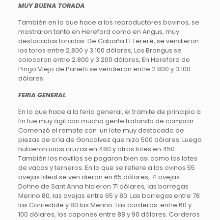
MUY BUENA TORADA
También en lo que hace a los reproductores bovinos, se
mostraron tanto en Hereford como en Angus, muy
destacadas toradas. De Cabaña El Tereré, se vendieron
los toros entre 2.800 y 3.100 dólares, Los Brangus se
colocaron entre 2.800 y 3.200 dólares, En Hereford de
Pingo Viejo de Parietti se vendieron entre 2.800 y 3.100
dólares.
FERIA GENERAL
En lo que hace a la feria general, el tramite de principio a
fin fue muy ágil con mucha gente tratando de comprar.
Comenzó el remate con un lote muy destacado de
piezas de cría de Goncalvez que hizo 500 dólares. Luego
hubieron unas cruzas en 480 y otros lotes en 450.
También los novillos se pagaron bien asi como los lotes
de vacas y terneros. En lo que se refiere a los ovinos 55
ovejas Ideal se ven dieron en 65 dólares, 71 ovejas
Dohne de Sant Anna hicieron 71 dólares, las borregas
Merino 80, las ovejas entre 65 y 80. Las borregas entre 78
las Corriedale y 80 las Merino. Las corderas entre 60 y
100 dólares, los capones entre 88 y 90 dólares. Corderos