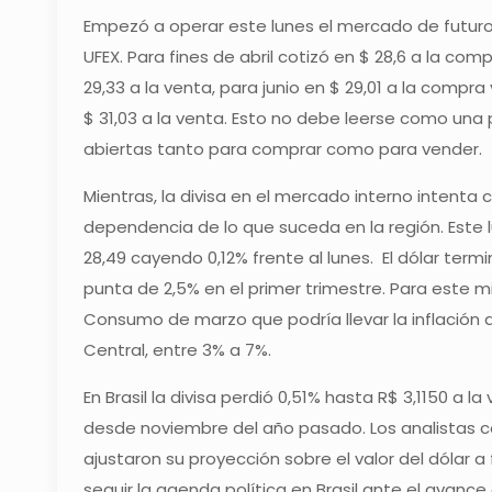
Empezó a operar este lunes el mercado de futuros 
UFEX. Para fines de abril cotizó en $ 28,6 a la com
29,33 a la venta, para junio en $ 29,01 a la compra
$ 31,03 a la venta. Esto no debe leerse como una
abiertas tanto para comprar como para vender.
Mientras, la divisa en el mercado interno intenta
dependencia de lo que suceda en la región. Este 
28,49 cayendo 0,12% frente al lunes. El dólar te
punta de 2,5% en el primer trimestre. Para este mi
Consumo de marzo que podría llevar la inflación 
Central, entre 3% a 7%.
En Brasil la divisa perdió 0,51% hasta R$ 3,1150 a 
desde noviembre del año pasado. Los analistas c
ajustaron su proyección sobre el valor del dólar 
seguir la agenda política en Brasil ante el avanc