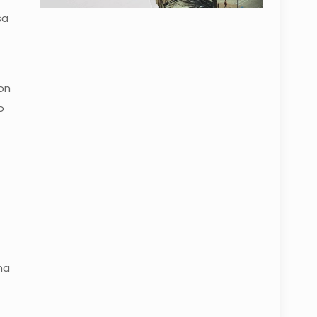
sa
on
o
na