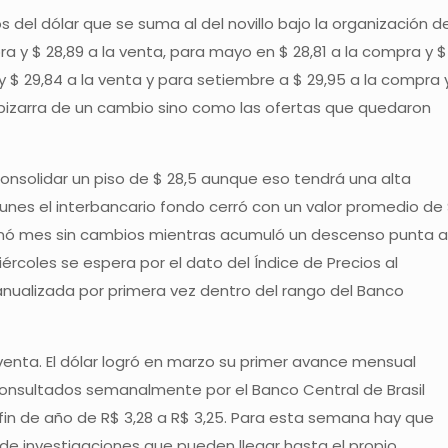
del dólar que se suma al del novillo bajo la organización d
pra y $ 28,89 a la venta, para mayo en $ 28,81 a la compra y $
 y $ 29,84 a la venta y para setiembre a $ 29,95 a la compra 
 pizarra de un cambio sino como las ofertas que quedaron
 consolidar un piso de $ 28,5 aunque eso tendrá una alta
lunes el interbancario fondo cerró con un valor promedio de
rminó mes sin cambios mientras acumuló un descenso punta a
ércoles se espera por el dato del Índice de Precios al
anualizada por primera vez dentro del rango del Banco
la venta. El dólar logró en marzo su primer avance mensual
onsultados semanalmente por el Banco Central de Brasil
a fin de año de R$ 3,28 a R$ 3,25. Para esta semana hay que
e de investigaciones que pueden llegar hasta el propio