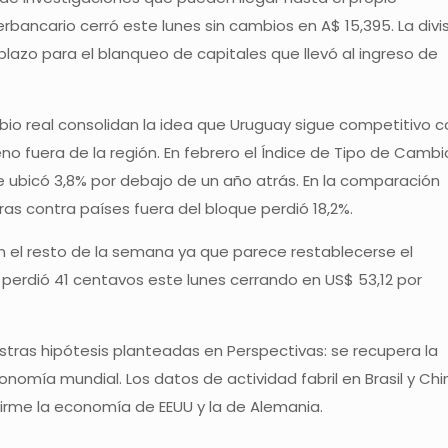
erbancario cerró este lunes sin cambios en A$ 15,395. La divi
l plazo para el blanqueo de capitales que llevó al ingreso de
bio real consolidan la idea que Uruguay sigue competitivo c
no fuera de la región. En febrero el Índice de Tipo de Cambi
e ubicó 3,8% por debajo de un año atrás. En la comparación
tras contra países fuera del bloque perdió 18,2%.
n el resto de la semana ya que parece restablecerse el
 perdió 41 centavos este lunes cerrando en US$ 53,12 por
stras hipótesis planteadas en Perspectivas: se recupera la
onomía mundial. Los datos de actividad fabril en Brasil y Chi
irme la economía de EEUU y la de Alemania.