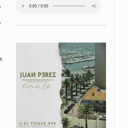
e
y
 $