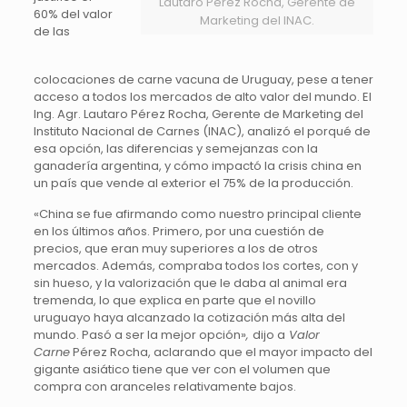
Lautaro Pérez Rocha, Gerente de
60% del valor
Marketing del INAC.
de las
colocaciones de carne vacuna de Uruguay, pese a tener
acceso a todos los mercados de alto valor del mundo. El
Ing. Agr. Lautaro Pérez Rocha, Gerente de Marketing del
Instituto Nacional de Carnes (INAC), analizó el porqué de
esa opción, las diferencias y semejanzas con la
ganadería argentina, y cómo impactó la crisis china en
un país que vende al exterior el 75% de la producción.
«China se fue afirmando como nuestro principal cliente
en los últimos años. Primero, por una cuestión de
precios, que eran muy superiores a los de otros
mercados. Además, compraba todos los cortes, con y
sin hueso, y la valorización que le daba al animal era
tremenda, lo que explica en parte que el novillo
uruguayo haya alcanzado la cotización más alta del
mundo. Pasó a ser la mejor opción»
,
dijo a
Valor
Carne
Pérez Rocha, aclarando que el mayor impacto del
gigante asiático tiene que ver con el volumen que
compra con aranceles relativamente bajos.