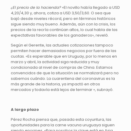
¿El precio de la hacienda?
«El novillo había llegado a USD
4,20/4,30 y, ahora, cotiza a USD 3,50/3,60. O sea que
bajó desde niveles récord, pero en términos históricos
sigue siendo muy bueno. Además, aún con la crisis, los
precios de la recría continúan altos, lo cual habla de las
expectativas favorables de los ganaderos», reveló.
Según el Gerente, las actuales cotizaciones tampoco
permiten hacer demasiados negocios por fuera de las
cuotas. «Es esperable que en Uruguay, por lo menos en
marzo y abril, la actividad siga reducida y muy
condicionada al nivel de compras de China. Estamos
convencidos de que la situación se normalizará pero no
sabemos cuándo. La cuarentena del coronavirus es la
más grande de la historia, ya impactó en otros
mercados y todavía está lejos de terminar «, subrayó.
A largo plazo
Pérez Rocha piensa que, pasada esta coyuntura, las
oportunidades para la carne vacuna uruguaya siguen
siendo enormes. «Para nosotros la clave está en Asia,