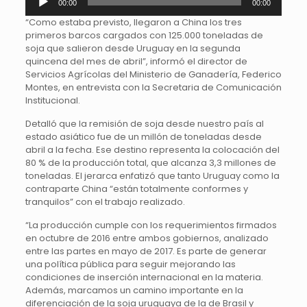
00:00
00:00
de
audio
“Como estaba previsto, llegaron a China los tres
primeros barcos cargados con 125.000 toneladas de
soja que salieron desde Uruguay en la segunda
quincena del mes de abril”, informó el director de
Servicios Agrícolas del Ministerio de Ganadería, Federico
Montes, en entrevista con la Secretaria de Comunicación
Institucional.
Detalló que la remisión de soja desde nuestro país al
estado asiático fue de un millón de toneladas desde
abril a la fecha. Ese destino representa la colocación del
80 % de la producción total, que alcanza 3,3 millones de
toneladas. El jerarca enfatizó que tanto Uruguay como la
contraparte China “están totalmente conformes y
tranquilos” con el trabajo realizado.
“La producción cumple con los requerimientos firmados
en octubre de 2016 entre ambos gobiernos, analizado
entre las partes en mayo de 2017. Es parte de generar
una política pública para seguir mejorando las
condiciones de inserción internacional en la materia.
Además, marcamos un camino importante en la
diferenciación de la soja uruguaya de la de Brasil y