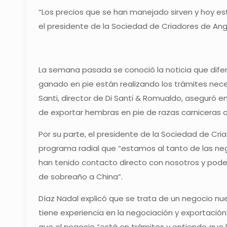
“Los precios que se han manejado sirven y hoy es
el presidente de la Sociedad de Criadores de Ang
La semana pasada se conoció la noticia que dif
ganado en pie están realizando los trámites neces
Santi, director de Di Santi & Romualdo, aseguró 
de exportar hembras en pie de razas carniceras a
Por su parte, el presidente de la Sociedad de Cri
programa radial que “estamos al tanto de las ne
han tenido contacto directo con nosotros y podem
de sobreaño a China”.
Díaz Nadal explicó que se trata de un negocio nue
tiene experiencia en la negociación y exportació
que el negocio “está en trámites y entiendo qu