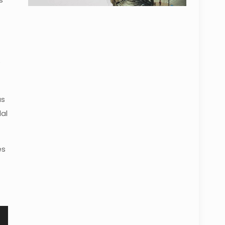
us
al
es