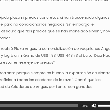
o plazo ni precios concretos, si han trascendido algunos
e para no condicionar los negocios. Sin embargo, el
 aseguró que “los precios que se han manejado sirven y hoy
cado”.
 realizó Plaza Angus, la comercialización de vaquillonas Ang
 y logró un máximo de US$ 1,93; US$ 448,73 al bulto. Díaz Nad
 estar en ese eje de precios”.
portante porque siempre es bueno la exportación de vientr
iciar a todos los criadores de la raza”. Contó que las
dad de Criadores de Angus, por tanto, son ganados
Utiliza
00:00