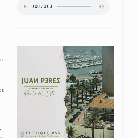
es
as
ó
s