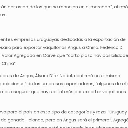
tán por arriba de los que se manejan en el mercado”, afirmó
us.
erentes empresas uruguayas dedicadas a la exportación de
ario para exportar vaquillonas Angus a China. Federico Di
en Valor Agregado en Carve que “corto plazo hay posibilidad
 China”.
adores de Angus, Álvaro Díaz Nadal, confirmó en el mismo
gociaciones” de las empresas exportadoras, “algunas de ell
os asegurar que hay real interés por exportar vaquillonas
vo para el país en este tipo de categorías y raza; “Uruguay
n de ganado Holando, pero en Angus será el primero”. Agreg
e la empresa operadora está desatando los nudos necesario