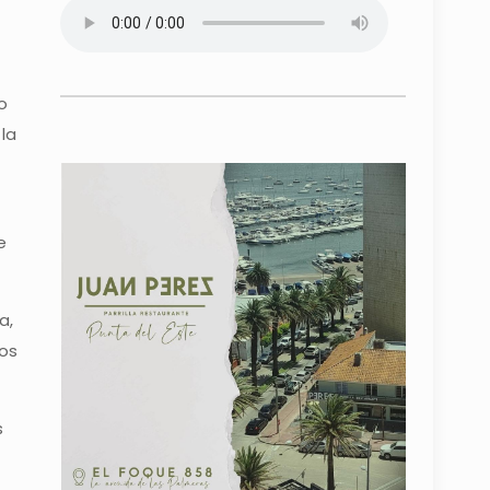
o
la
e
a,
los
s