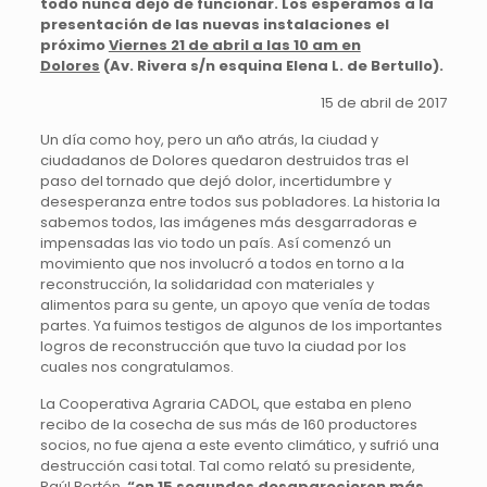
todo nunca dejó de funcionar. Los esperamos a la
presentación de las nuevas instalaciones el
próximo
Viernes 21 de abril a las 10 am en
Dolores
(Av. Rivera s/n esquina Elena L. de Bertullo).
15 de abril de 2017
Un día como hoy, pero un año atrás, la ciudad y
ciudadanos de Dolores quedaron destruidos tras el
paso del tornado que dejó dolor, incertidumbre y
desesperanza entre todos sus pobladores. La historia la
sabemos todos, las imágenes más desgarradoras e
impensadas las vio todo un país. Así comenzó un
movimiento que nos involucró a todos en torno a la
reconstrucción, la solidaridad con materiales y
alimentos para su gente, un apoyo que venía de todas
partes. Ya fuimos testigos de algunos de los importantes
logros de reconstrucción que tuvo la ciudad por los
cuales nos congratulamos.
La Cooperativa Agraria CADOL, que estaba en pleno
recibo de la cosecha de sus más de 160 productores
socios, no fue ajena a este evento climático, y sufrió una
destrucción casi total. Tal como relató su presidente,
Raúl Bertón,
“en 15 segundos desaparecieron más