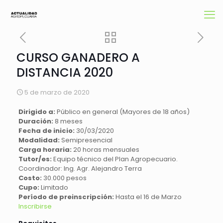
CURSO GANADERO A
DISTANCIA 2020
5 de marzo de 2020
Dirigido a:
Público en general (Mayores de 18 años)
Duración:
8 meses
Fecha de inicio:
30/03/2020
Modalidad:
Semipresencial
Carga horaria:
20 horas mensuales
Tutor/es:
Equipo técnico del Plan Agropecuario.
Coordinador: Ing. Agr. Alejandro Terra
Costo:
30.000 pesos
Cupo:
Limitado
Período de preinscripción:
Hasta el 16 de Marzo
Inscribirse