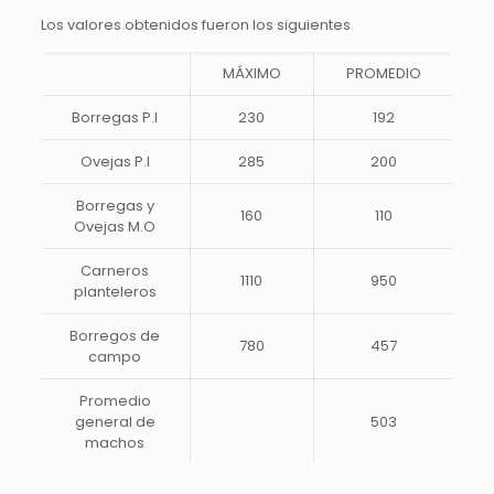
Los valores obtenidos fueron los siguientes
MÁXIMO
PROMEDIO
Borregas P.I
230
192
Ovejas P.I
285
200
Borregas y
160
110
Ovejas M.O
Carneros
1110
950
planteleros
Borregos de
780
457
campo
Promedio
general de
503
machos