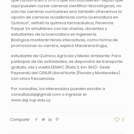
que cursan liceo o UTU o que son bachilleres- sepan que
aquí pueden cursar carreras científico-tecnológicas, no
solo las carreras curriculares sino también ofrecemos la
opción de carreras académicas como Licenciatura en
Química”, señaló la química farmacéutica, Florencia
Parpal. En simultáneo con las charlas, docentes y
estudiantes de la Licenciatura en Ingeniería
Biológica montarán ferias interactivas, como forma de
promocionar su carrera, explicó Macarena Eugui,
estudiante de Químico Agrícola y Medio Ambiente. Para
participar de las actividades, se dispondrá de transporte
gratuito, ida y vuelta EEMAC (Ruta 3, km 363)- Sede
Paysandú del CENUR Litoral Norte (Florida y Montevideo)
con cinco frecuencias.
Por consultas, los interesados pueden escribir a
consultasdql@gmail.com o ingresar el
www.dql.cup.edu.uy
Compartir
0