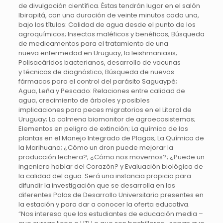
de divulgación científica. Éstas tendrán lugar en el salón
Ibirapitá, con una duración de veinte minutos cada una,
bajo los títulos: Calidad de agua desde el punto de los
agroquímicos; Insectos maléficos y benéficos; Búsqueda
de medicamentos para el tratamiento de una
nueva enfermedad en Uruguay, la leishmaniasis;
Polisacáridos bacterianos, desarrollo de vacunas
y técnicas de diagnóstico; Búsqueda de nuevos
fármacos para el control del parásito Saguaypé;
Agua, Leña y Pescado: Relaciones entre calidad de
agua, crecimiento de árboles y posibles
implicaciones para peces migratorios en el Litoral de
Uruguay; La colmena biomonitor de agroecosistemas;
Elementos en peligro de extinción; La química de las
plantas en el Manejo Integrado de Plagas; La Química de
la Marihuana; ¿Cómo un dron puede mejorar la
producción lechera?; ¿Cómo nos movemos?; ¿Puede un
ingeniero hablar del Corazón? y Evaluación biológica de
la calidad del agua. Será una instancia propicia para
difundir la investigación que se desarrolla en los
diferentes Polos de Desarrollo Universitario presentes en
la estación y para dar a conocer la oferta educativa.
“Nos interesa que los estudiantes de educación media –