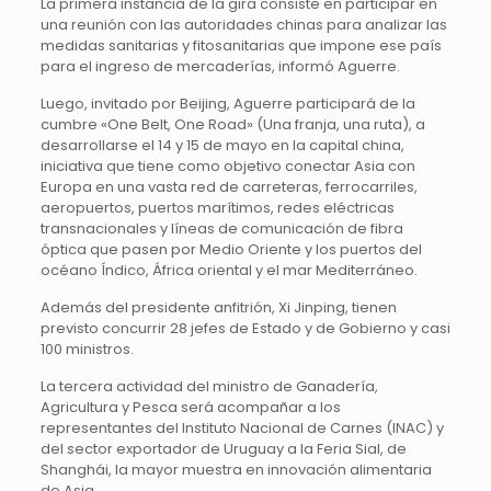
La primera instancia de la gira consiste en participar en
una reunión con las autoridades chinas para analizar las
medidas sanitarias y fitosanitarias que impone ese país
para el ingreso de mercaderías, informó Aguerre.
Luego, invitado por Beijing, Aguerre participará de la
cumbre «One Belt, One Road» (Una franja, una ruta), a
desarrollarse el 14 y 15 de mayo en la capital china,
iniciativa que tiene como objetivo conectar Asia con
Europa en una vasta red de carreteras, ferrocarriles,
aeropuertos, puertos marítimos, redes eléctricas
transnacionales y líneas de comunicación de fibra
óptica que pasen por Medio Oriente y los puertos del
océano Índico, África oriental y el mar Mediterráneo.
Además del presidente anfitrión, Xi Jinping, tienen
previsto concurrir 28 jefes de Estado y de Gobierno y casi
100 ministros.
La tercera actividad del ministro de Ganadería,
Agricultura y Pesca será acompañar a los
representantes del Instituto Nacional de Carnes (INAC) y
del sector exportador de Uruguay a la Feria Sial, de
Shanghái, la mayor muestra en innovación alimentaria
de Asia.