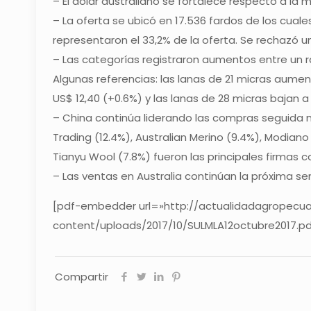
– El dólar australiano se fortalece respecto a l
– La oferta se ubicó en 17.536 fardos de los cuale
representaron el 33,2% de la oferta. Se rechazó un
– Las categorías registraron aumentos entre un r
Algunas referencias: las lanas de 21 micras aumen
US$ 12,40 (+0.6%) y las lanas de 28 micras bajan a 
– China continúa liderando las compras seguida mu
Trading (12.4%), Australian Merino (9.4%), Modiano
Tianyu Wool (7.8%) fueron las principales firmas 
– Las ventas en Australia continúan la próxima s
[pdf-embedder url=»http://actualidadagropecua
content/uploads/2017/10/SULMLA12octubre2017.pd
Compartir