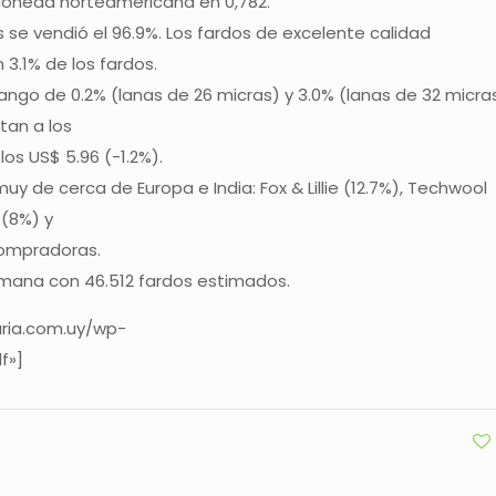
a moneda norteamericana en 0,782.
s se vendió el 96.9%. Los fardos de excelente calidad
 3.1% de los fardos.
ango de 0.2% (lanas de 26 micras) y 3.0% (lanas de 32 micra
tan a los
los US$ 5.96 (-1.2%).
y de cerca de Europa e India: Fox & Lillie (12.7%), Techwool
 (8%) y
compradoras.
emana con 46.512 fardos estimados.
ria.com.uy/wp-
f»]