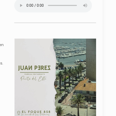
en
s.