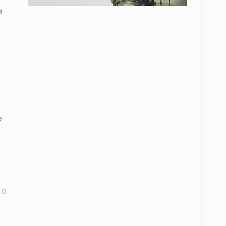
a
e
0