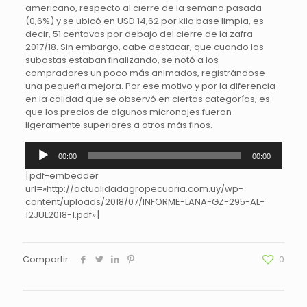
americano, respecto al cierre de la semana pasada
(0,6%) y se ubicó en USD 14,62 por kilo base limpia, es
decir, 51 centavos por debajo del cierre de la zafra
2017/18. Sin embargo, cabe destacar, que cuando las
subastas estaban finalizando, se notó a los
compradores un poco más animados, registrándose
una pequeña mejora. Por ese motivo y por la diferencia
en la calidad que se observó en ciertas categorías, es
que los precios de algunos micronajes fueron
ligeramente superiores a otros más finos.
Reproductor
00:00
00:00
de
audio
[pdf-embedder
url=»http://actualidadagropecuaria.com.uy/wp-
content/uploads/2018/07/INFORME-LANA-GZ-295-AL-
12JUL2018-1.pdf»]
Compartir
0