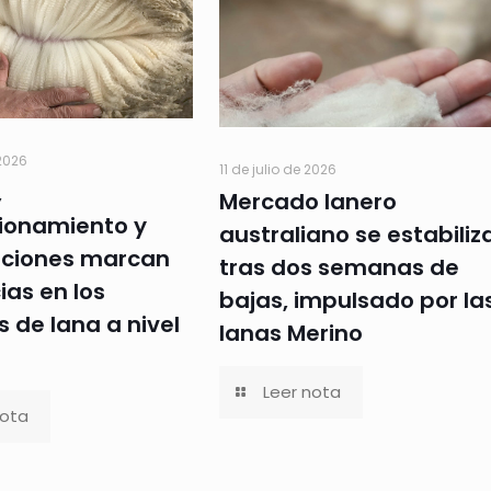
 2026
11 de julio de 2026
,
Mercado lanero
ionamiento y
australiano se estabiliz
caciones marcan
tras dos semanas de
ias en los
bajas, impulsado por la
 de lana a nivel
lanas Merino
Leer nota
nota