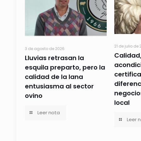
21 de julio de
3 de agosto de 2026
Calidad
Lluvias retrasan la
acondic
esquila preparto, pero la
certifi
calidad de la lana
diferenc
entusiasma al sector
negocios
ovino
local
Leer nota
Leer 