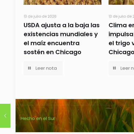
13 de julio de 2026
13 de julio de
USDA ajusta a la baja las
Clima e
existencias mundiales y
impulsa 
el maíz encuentra
el trigo
sostén en Chicago
Chicag
Leer nota
Leer 
Hecho en el Sur