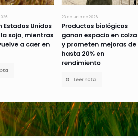
 2026
23 de junio de 2026
n Estados Unidos
Productos biológicos
la soja, mientras
ganan espacio en colza
 vuelve a caer en
y prometen mejoras de
o
hasta 20% en
rendimiento
nota
Leer nota